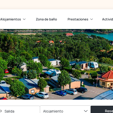
Alojamientos
Zona de baño
Prestaciones
Activi
Rese
Salida
Alojamiento