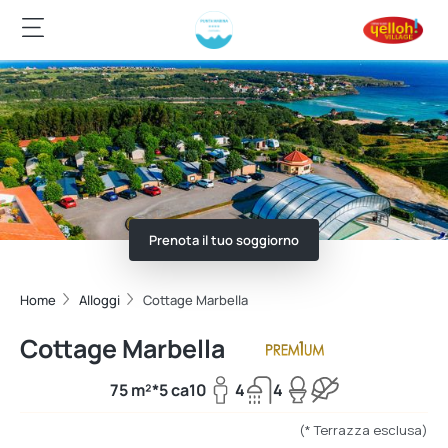
Prenota il tuo soggiorno
Home
Alloggi
Cottage Marbella
Cottage Marbella
75 m²*
5 ca
10
4
4
(* Terrazza esclusa)